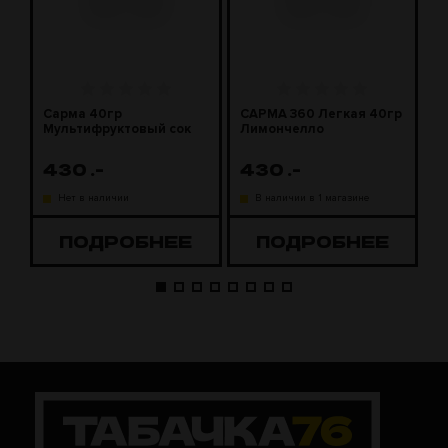
Сарма 40гр
САРМА 360 Легкая 40гр
С
Мультифруктовый сок
Лимончелло
2
430
.-
430
.-
1
Нет в наличии
В наличии в 1 магазине
ПОДРОБНЕЕ
ПОДРОБНЕЕ