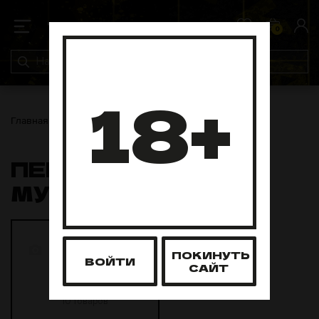
0
0
18+
Главная
Аксессуары
Персональные мундштуки
ПЕРСОНАЛЬНЫЕ
МУНДШТУКИ
Персональный
ПОКИНУТЬ
мундштук SY012
ВОЙТИ
САЙТ
Эпоксидная
смола
10 товаров