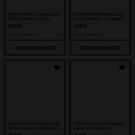
Персональный мундштук
Персональный мундштук
Estate Hookah (соты),
Estate Hookah, материал:
материал: эпоксидная
эпоксидная смола
500
.-
450
.-
смола
Нет в наличии
Нет в наличии
ПОДРОБНЕЕ
ПОДРОБНЕЕ
Персональный мундштук
Персональный мундштук
Estate Hookah, материал:
Акрил А-16 (Цвета в
нержавеющая сталь
ассортименте)