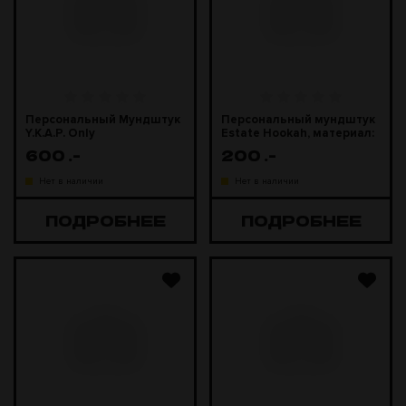
Персональный Мундштук
Персональный мундштук
Y.K.A.P. Only
Estate Hookah, материал:
дерево
600
.-
200
.-
Нет в наличии
Нет в наличии
ПОДРОБНЕЕ
ПОДРОБНЕЕ