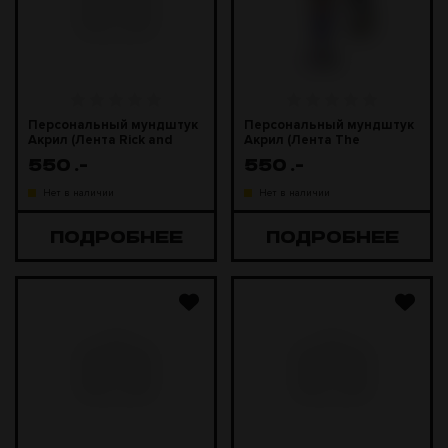
Персональный мундштук
Персональный мундштук
Акрил (Лента Rick and
Акрил (Лента The
Morty)
Mandalorian)
550
.-
550
.-
Нет в наличии
Нет в наличии
ПОДРОБНЕЕ
ПОДРОБНЕЕ