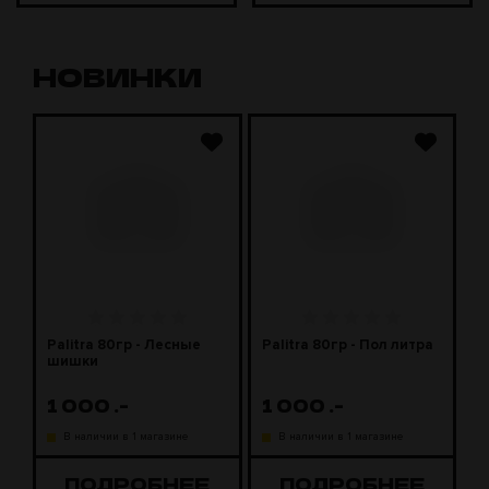
НОВИНКИ
J
Palitra 80гр - Лесные
Palitra 80гр - Пол литра
P
шишки
м
1 000
.-
1 000
.-
В наличии в 1 магазине
В наличии в 1 магазине
ПОДРОБНЕЕ
ПОДРОБНЕЕ