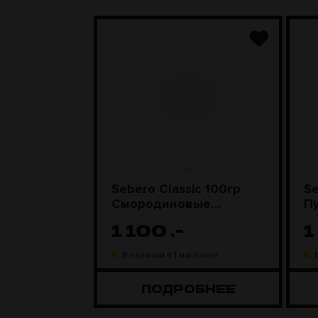
 жара
Sebero Classic 100гр
Se
HMD Steel
Смородиновые
П
леденцы
1 100
.-
1
газине
В наличии в 1 магазине
ОБНЕЕ
ПОДРОБНЕЕ