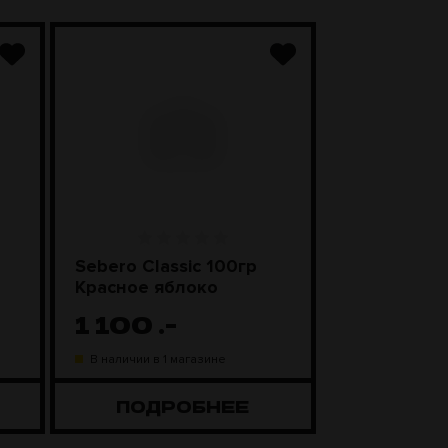
Sebero Classic 100гр
SEBERO Bla
Красное яблоко
Лимонные
1 100
.-
1 200
.
В наличии в 1 магазине
В наличии в 1 
ПОДРОБНЕЕ
ПОДР