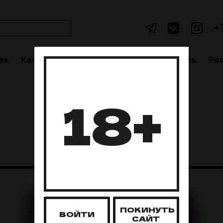
+
ак
Кальяны
Аксессуары
Чаши
Уголь
Po
18+
ПОКИНУТЬ
ВОЙТИ
САЙТ