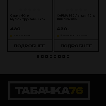
Сарма 40гр
САРМА 360 Легкая 40гр
С
Мультифруктовый сок
Лимончелло
2
430
.-
430
.-
1
Нет в наличии
В наличии в 1 магазине
ПОДРОБНЕЕ
ПОДРОБНЕЕ