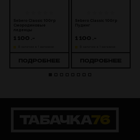
Sebero Classic 100гр
Sebero Classic 100гр
S
Смородиновые
Пудинг
М
леденцы
1 100
.-
1 100
.-
1
В наличии в 1 магазине
В наличии в 1 магазине
ПОДРОБНЕЕ
ПОДРОБНЕЕ