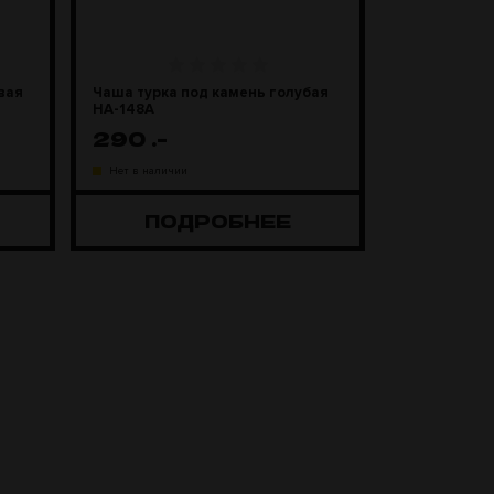
вая
Чаша турка под камень голубая
HA-148A
290
.-
Нет в наличии
ПОДРОБНЕЕ