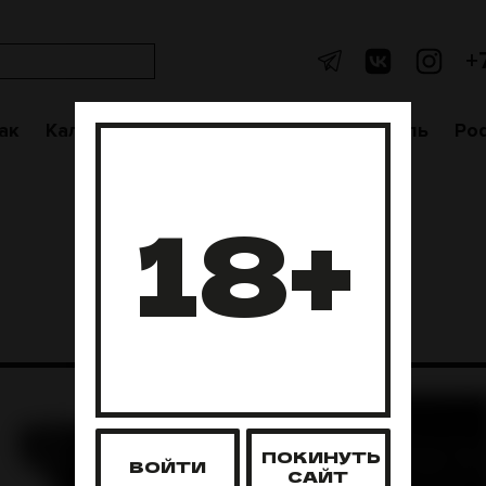
+
ак
Кальяны
Аксессуары
Чаши
Уголь
Po
18+
ПОКИНУТЬ
ВОЙТИ
САЙТ