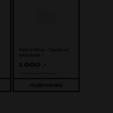
Palitra 80гр - Грибы со
БАЗА Полег
сметаной
Цветы гру
1 000
.-
2 150
.
В наличии в 1 магазине
Нет в наличии
ПОДРОБНЕЕ
ПОДР