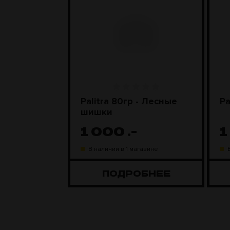
MBER - DJ
Palitra 80гр - Лесные
Pa
шишки
1 000
.-
1
газине
В наличии в 1 магазине
ОБНЕЕ
ПОДРОБНЕЕ