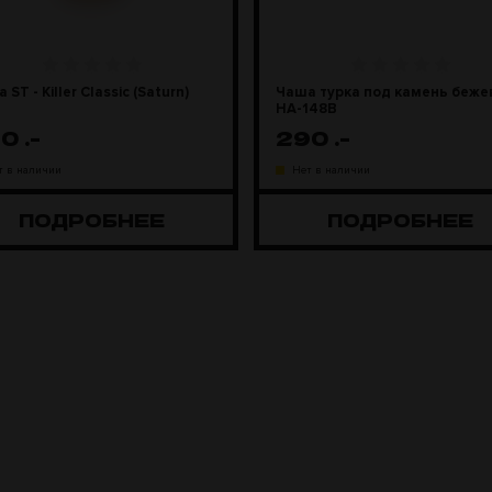
 ST - Killer Classic (Saturn)
Чаша турка под камень беже
HA-148B
00
.-
290
.-
т в наличии
Нет в наличии
ПОДРОБНЕЕ
ПОДРОБНЕЕ