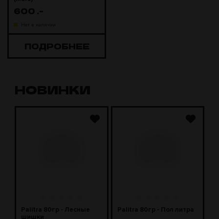
600
.-
Нет в наличии
ПОДРОБНЕЕ
НОВИНКИ
J
Palitra 80гр - Лесные
Palitra 80гр - Пол литра
P
шишки
м