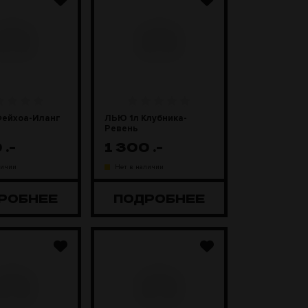
Фейхоа-Иланг
ЛЬЮ 1л Клубника-
Ревень
0
.-
1 300
.-
личии
Нет в наличии
РОБНЕЕ
ПОДРОБНЕЕ