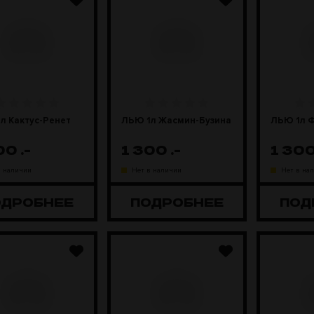
л Кактус-Ренет
ЛЬЮ 1л Жасмин-Бузина
ЛЬЮ 1л 
300
.-
1 300
.-
1 30
в наличии
Нет в наличии
Нет в на
ОДРОБНЕЕ
ПОДРОБНЕЕ
ПОД