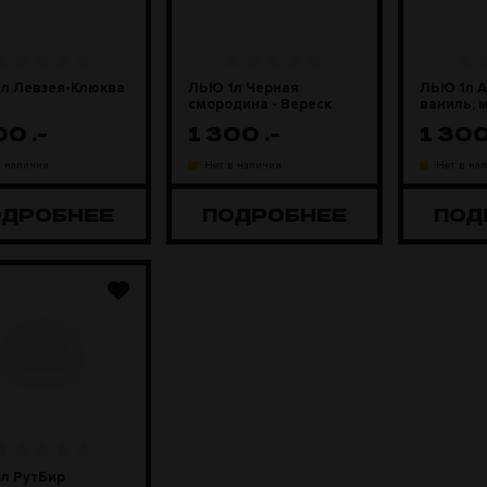
л Левзея-Клюква
ЛЬЮ 1л Черная
ЛЬЮ 1л А
смородина - Вереск
ваниль, 
300
.-
1 300
.-
1 30
в наличии
Нет в наличии
Нет в на
ОДРОБНЕЕ
ПОДРОБНЕЕ
ПОД
л РутБир