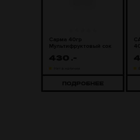
ic 100гр
Сарма 40гр
С
нфетки
Мультифруктовый сок
430
.-
газине
Нет в наличии
ОБНЕЕ
ПОДРОБНЕЕ