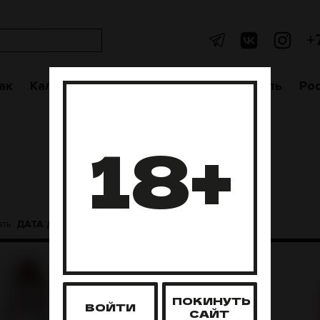
+
ак
Кальяны
Аксессуары
Чаши
Уголь
Po
18+
ДАТА ДОБАВЛЕНИЯ
ть:
ПОКИНУТЬ
ВОЙТИ
САЙТ