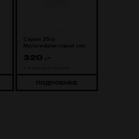
Сарма 25гр
Сарма 200
Мультифруктовый сок
Мультифру
320
.-
1 800
.
В наличии в 1 магазине
В наличии в 1 
ПОДРОБНЕЕ
ПОДР