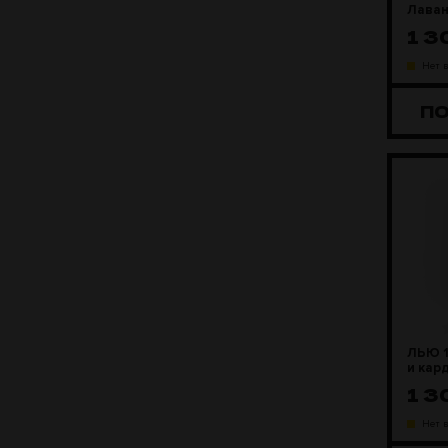
Лава
1 
Нет 
П
ЛЬЮ 1
и кар
1 
Нет 