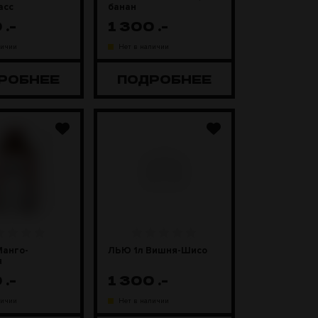
асс
банан
0
.-
1 300
.-
личии
Нет в наличии
РОБНЕЕ
ПОДРОБНЕЕ
Манго-
ЛЬЮ 1л Вишня-Шисо
я
0
.-
1 300
.-
личии
Нет в наличии