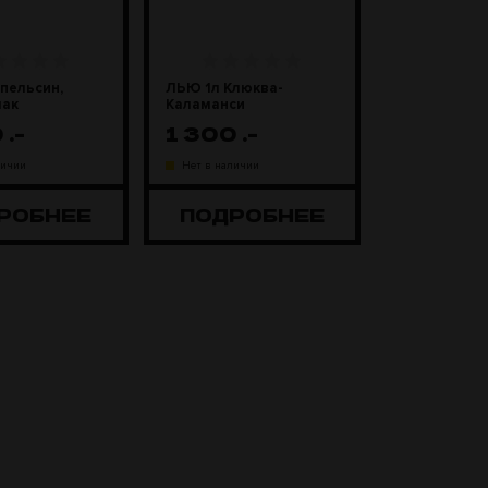
пельсин,
ЛЬЮ 1л Клюква-
мак
Каламанси
0
.-
1 300
.-
личии
Нет в наличии
РОБНЕЕ
ПОДРОБНЕЕ