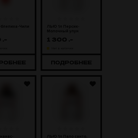
Облепиха-Чили
ЛЬЮ 1л Персик-
Молочный улун
0
.-
1 300
.-
личии
Нет в наличии
РОБНЕЕ
ПОДРОБНЕЕ
нанас-
ЛЬЮ 1л Пало санто,