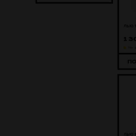
ЛЬЮ 1
1 
Нет 
П
ЛЬЮ 1