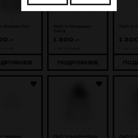
л Малина-Пан
ЛЬЮ 1л Мандарин-
ЛЬЮ 1л 
Пихта
300
.-
1 300
.-
1 30
в наличии
Нет в наличии
Нет в на
ОДРОБНЕЕ
ПОДРОБНЕЕ
ПОД
л Черника-
ЛЬЮ 1л Бамбук-Юдзу
ЛЬЮ 1л А