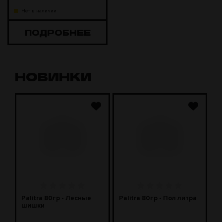
Нет в наличии
ПОДРОБНЕЕ
НОВИНКИ
J
Palitra 80гр - Лесные
Palitra 80гр - Пол литра
P
шишки
м