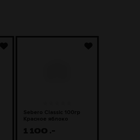
Sebero Classic 100гр
SEBERO Bla
Красное яблоко
Лимонные
1 100
.-
1 200
.