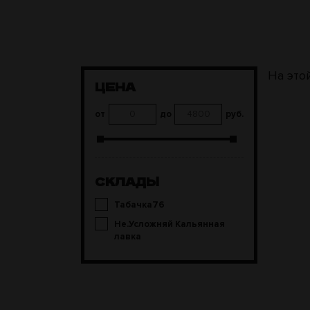
На это
ЦЕНА
от
до
руб.
СКЛАДЫ
Табачка76
Не.Усложняй Кальянная
лавка