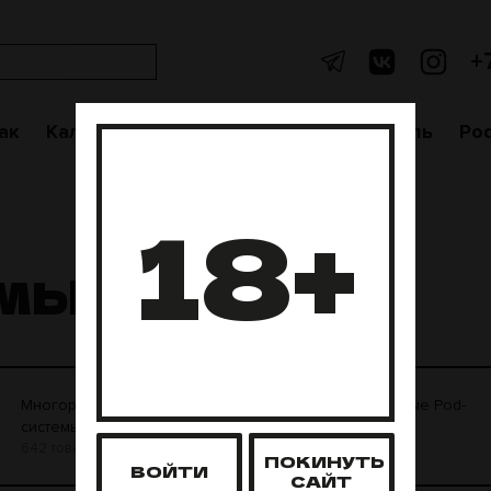
+
ак
Кальяны
Аксессуары
Чаши
Уголь
Po
18+
ЕМЫ
Многоразовые Pod-
Одноразовые Pod-
системы
системы
642 товара
2 товара
ПОКИНУТЬ
ВОЙТИ
САЙТ