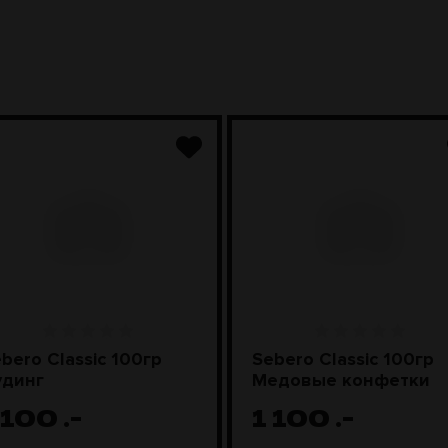
bero Classic 100гр
Sebero Classic 100гр
удинг
Медовые конфетки
 100
.-
1 100
.-