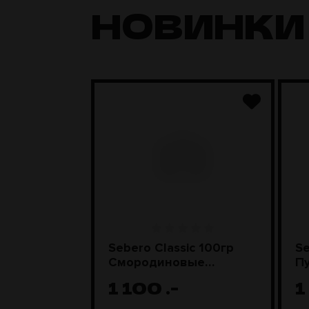
НОВИНКИ
 жара
Sebero Classic 100гр
Se
HMD Steel
Смородиновые
П
леденцы
1 100
.-
1