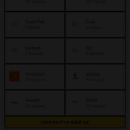
25 товаров
264 товара
Crash Pod
Duall
3 товара
4 товара
Element
ELF
7 товаров
0 товаров
Geekvape
Justfog
20 товаров
9 товаров
Smoant
SMOK
28 товаров
37 товаров
ПОКАЗАТЬ ЕЩЕ
16