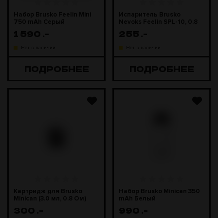
Набор Brusko Feelin Mini
Испаритель Brusko
750 mAh Серый
Nevoks Feelin SPL-10, 0.8
Ом
1 590
.-
255
.-
Нет в наличии
Нет в наличии
ПОДРОБНЕЕ
ПОДРОБНЕЕ
Картридж для Brusko
Набор Brusko Minican 350
Minican (3.0 мл, 0.8 Ом)
mAh Белый
300
.-
990
.-