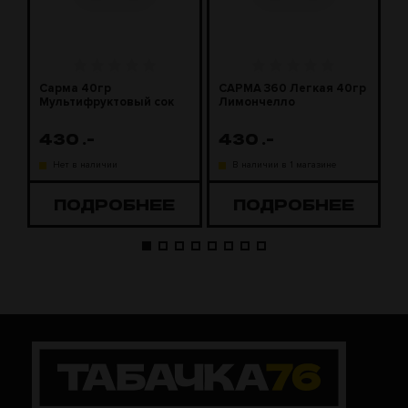
Сарма 40гр
САРМА 360 Легкая 40гр
С
Мультифруктовый сок
Лимончелло
2
430
.-
430
.-
1
Нет в наличии
В наличии в 1 магазине
ПОДРОБНЕЕ
ПОДРОБНЕЕ