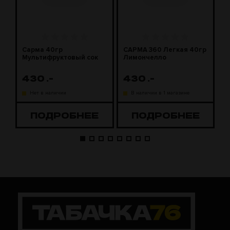
Сарма 40гр
САРМА 360 Легкая 40гр
С
Мультифруктовый сок
Лимончелло
2
430
.-
430
.-
1
Нет в наличии
В наличии в 1 магазине
ПОДРОБНЕЕ
ПОДРОБНЕЕ