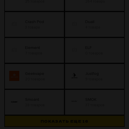
25 товаров
264 товара
Crash Pod
Duall
3 товара
4 товара
Element
ELF
7 товаров
0 товаров
Geekvape
Justfog
20 товаров
9 товаров
Smoant
SMOK
28 товаров
37 товаров
ПОКАЗАТЬ ЕЩЕ
16