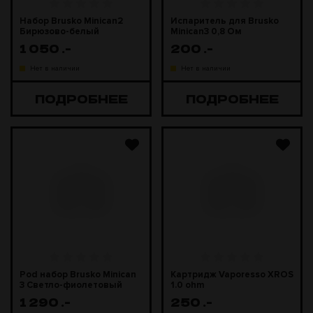
Набор Brusko Minican2
Испаритель для Brusko
Бирюзово-белый
Minican3 0,8 Ом
градиент 400 mAh
1 050
.-
200
.-
Нет в наличии
Нет в наличии
ПОДРОБНЕЕ
ПОДРОБНЕЕ
Pod набор Brusko Minican
Картридж Vaporesso XROS
3 Светло-фиолетовый
1.0 ohm
1 290
.-
250
.-