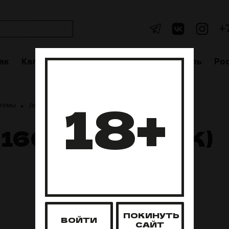
+
ак
Кальяны
Аксессуары
Чаши
Уголь
Po
18+
стемы
Jomo Tech (1600 Затяжек)
(1600 ЗАТЯЖЕК)
ПОКИНУТЬ
ВОЙТИ
САЙТ