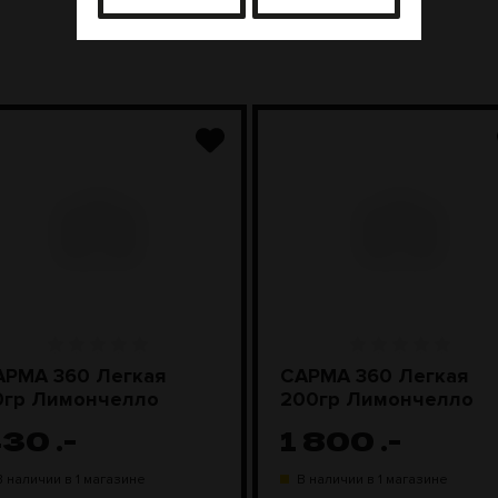
АРМА 360 Легкая
САРМА 360 Легкая
40гр Лимончелло
200гр Лимончелло
430
.-
1 800
.-
В наличии в 1 магазине
В наличии в 1 магазине