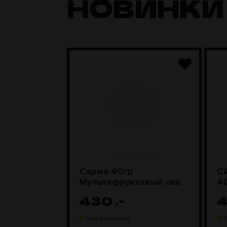
НОВИНКИ
ic 100гр
Сарма 40гр
С
нфетки
Мультифруктовый сок
430
.-
газине
Нет в наличии