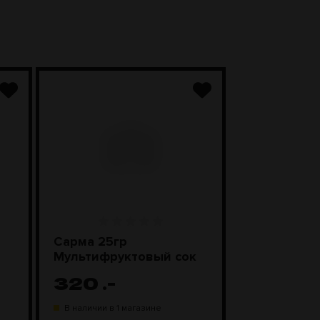
Сарма 25гр
Сарма 200
Мультифруктовый сок
Мультифру
320
.-
1 800
.
В наличии в 1 магазине
В наличии в 1 