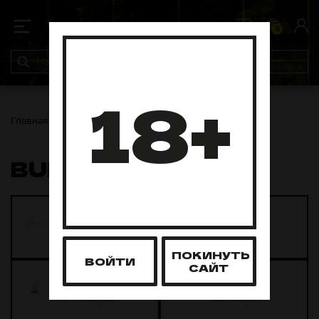
0
0
18+
Главная
Табак для кальяна
Burn Tobacco
BURN TOBACCO
Banger
Blackburn
88 товаров
267 товаров
ПОКИНУТЬ
ВОЙТИ
САЙТ
Burn
Overdose
107 товаров
158 товаров