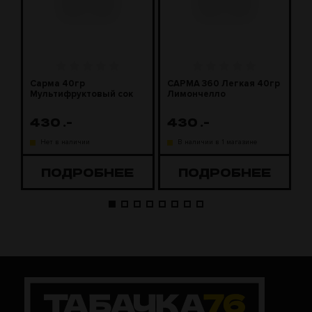
Сарма 40гр
САРМА 360 Легкая 40гр
С
Мультифруктовый сок
Лимончелло
2
430
.-
430
.-
1
Нет в наличии
В наличии в 1 магазине
ПОДРОБНЕЕ
ПОДРОБНЕЕ