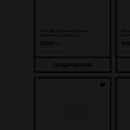
Burn 25гр Strawberry Jam -
Burn
клубничное варенье
зем
200
.-
2
Нет в наличии
Не
ПОДРОБНЕЕ