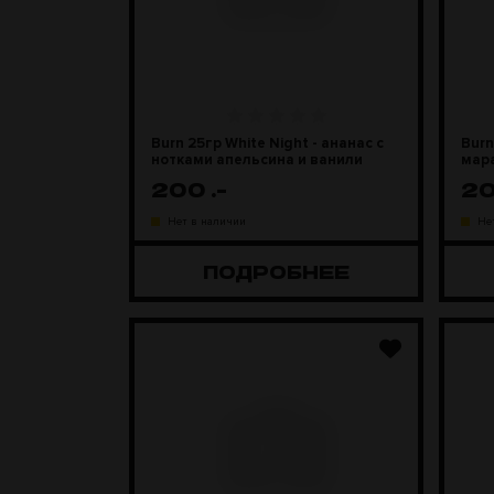
Burn 25гр White Night - ананас с
Burn
нотками апельсина и ванили
мар
200
.-
2
Нет в наличии
Не
ПОДРОБНЕЕ