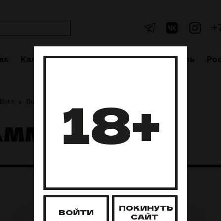
+
ак
Кальяны
Аксессуары
Чаши
Уголь
Po
18+
Burn
Burn 25 грамм
АММ
ПОКИНУТЬ
ВОЙТИ
САЙТ