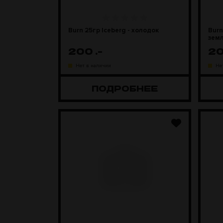
Burn 25гр Iceberg - холодок
Burn
зем
200
.-
2
Нет в наличии
Не
ПОДРОБНЕЕ