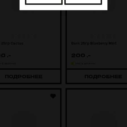
 25гр Cactus
Burn 25гр Blueberry Mint
00
.-
200
.-
т в наличии
Нет в наличии
ПОДРОБНЕЕ
ПОДРОБНЕЕ