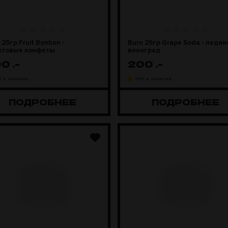
 25гр Fruit Bonbon -
Burn 25гр Grape Soda - ледян
ктовые конфеты
виноград
00
.-
200
.-
т в наличии
Нет в наличии
ПОДРОБНЕЕ
ПОДРОБНЕЕ