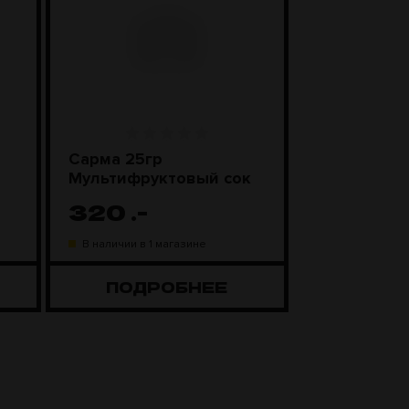
Сарма 25гр
Сарма 200
Мультифруктовый сок
Мультифру
320
.-
1 800
.
В наличии в 1 магазине
В наличии в 1 
ПОДРОБНЕЕ
ПОДР