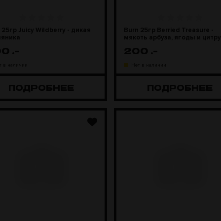
 25гр Juicy Wildberry - дикая
Burn 25гр Berried Treasure -
ляника
мякоть арбуза, ягоды и цитр
00
.-
200
.-
т в наличии
Нет в наличии
ПОДРОБНЕЕ
ПОДРОБНЕЕ