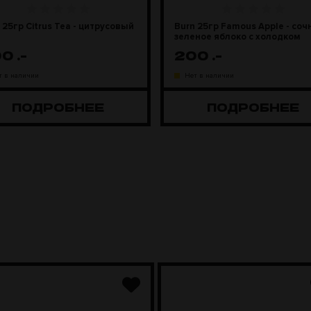
 25гр Citrus Tea - цитрусовый
Burn 25гр Famous Apple - соч
зеленое яблоко с холодком
00
.-
200
.-
т в наличии
Нет в наличии
ПОДРОБНЕЕ
ПОДРОБНЕЕ