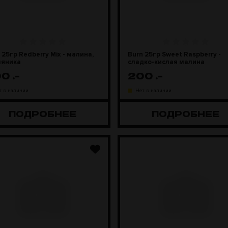
 25гр Redberry Mix - малина,
Burn 25гр Sweet Raspberry -
ляника
сладко-кислая малина
00
.-
200
.-
т в наличии
Нет в наличии
ПОДРОБНЕЕ
ПОДРОБНЕЕ