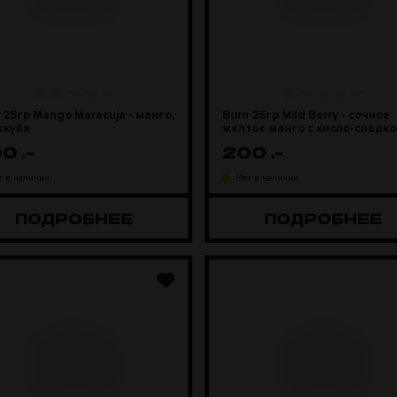
 25гр Mango Maracuja - манго,
Burn 25гр Mild Berry - сочное
акуйя
желтое манго с кисло-сладко
лесной земляникой
00
.-
200
.-
т в наличии
Нет в наличии
ПОДРОБНЕЕ
ПОДРОБНЕЕ