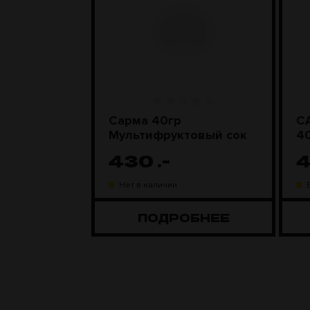
ic 100гр
Сарма 40гр
С
нфетки
Мультифруктовый сок
430
.-
газине
Нет в наличии
ОБНЕЕ
ПОДРОБНЕЕ