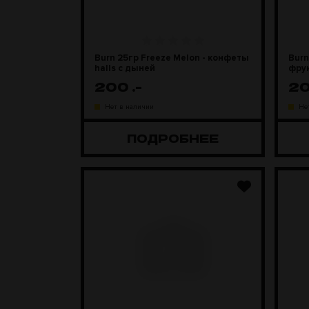
Burn 25гр Freeze Melon - конфеты
Burn
halls с дыней
фру
200
.-
2
Нет в наличии
Не
ПОДРОБНЕЕ