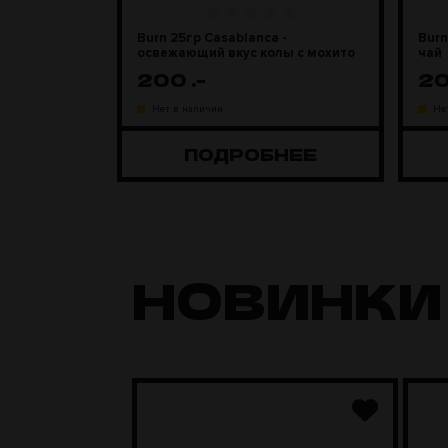
Burn 25гр Casablanca -
Burn
освежающий вкус колы с мохито
чай
200
.-
2
Нет в наличии
Не
ПОДРОБНЕЕ
НОВИНКИ