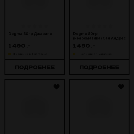
Dogma 80гр Джавана
Dogma 80гр
(неароматика) Сан Андрес
(секо, 2/5)
1 490
.-
1 490
.-
В наличии в 1 магазине
В наличии в 1 магазине
ПОДРОБНЕЕ
ПОДРОБНЕЕ