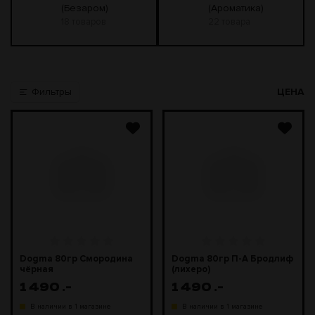
(Безаром)
(Ароматика)
18 товаров
22 товара
Фильтры
ЦЕНА
Dogma 80гр Смородина
Dogma 80гр П-А Бродлиф
чёрная
(лихеро)
1 490
.-
1 490
.-
В наличии в 1 магазине
В наличии в 1 магазине