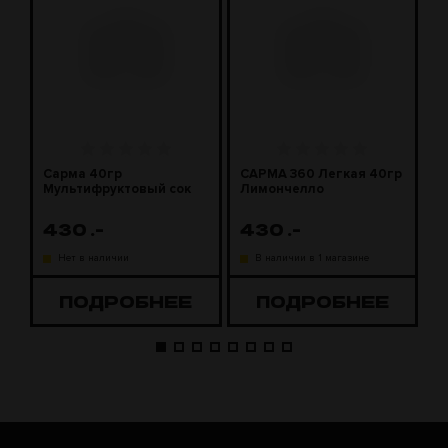
Сарма 40гр
САРМА 360 Легкая 40гр
С
Мультифруктовый сок
Лимончелло
2
430
.-
430
.-
1
Нет в наличии
В наличии в 1 магазине
ПОДРОБНЕЕ
ПОДРОБНЕЕ