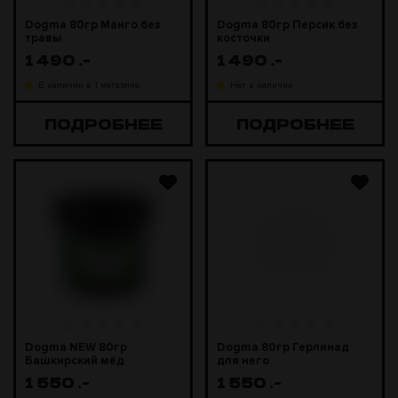
Dogma 80гр Манго без
Dogma 80гр Персик без
травы
косточки
1 490
.-
1 490
.-
В наличии в 1 магазине
Нет в наличии
ПОДРОБНЕЕ
ПОДРОБНЕЕ
Dogma NEW 80гр
Dogma 80гр Герлинад
Башкирский мёд
для него
(экспериментальная)
1 550
.-
1 550
.-