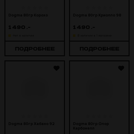
Dogma 80гр Корохо
Dogma 80гр Криолло 98
1 490
.-
1 490
.-
Нет в наличии
В наличии в 1 магазине
ПОДРОБНЕЕ
ПОДРОБНЕЕ
Dogma 80гр Хабано 92
Dogma 80гр Олор
Карбонелл