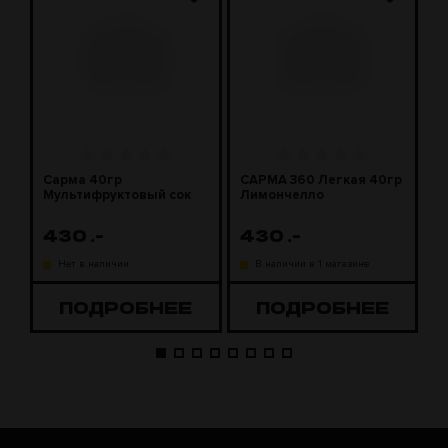
Сарма 40гр
САРМА 360 Легкая 40гр
С
Мультифруктовый сок
Лимончелло
2
430
.-
430
.-
1
Нет в наличии
В наличии в 1 магазине
ПОДРОБНЕЕ
ПОДРОБНЕЕ