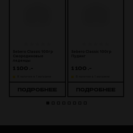
Sebero Classic 100гр
Sebero Classic 100гр
S
Смородиновые
Пудинг
М
леденцы
1 100
.-
1 100
.-
1
В наличии в 1 магазине
В наличии в 1 магазине
ПОДРОБНЕЕ
ПОДРОБНЕЕ