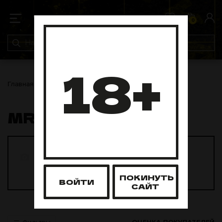
0
0
18+
Главная
Табак для кальяна
Mr Brew
MR BREW
Mr Brew 200
Mr Brew 25
грамм
грамм
19 товаров
23 товара
ПОКИНУТЬ
ВОЙТИ
САЙТ