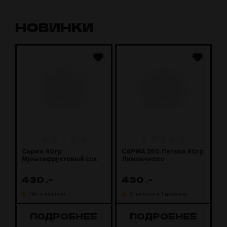
НОВИНКИ
Сарма 40гр
САРМА 360 Легкая 40гр
С
Мультифруктовый сок
Лимончелло
2
430
.-
430
.-
1
Нет в наличии
В наличии в 1 магазине
ПОДРОБНЕЕ
ПОДРОБНЕЕ