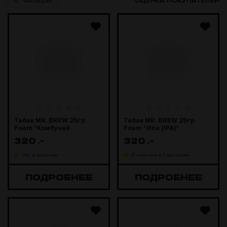
Фильтры
ОЦЕНКА ПОКУПАТЕЛЕЙ
Табак MR. BREW 25гр
Табак MR. BREW 25гр
Foam "Комбучай
Foam "Ипа (IPA)"
(COMBUCHAI)"
320
.-
320
.-
Нет в наличии
В наличии в 1 магазине
ПОДРОБНЕЕ
ПОДРОБНЕЕ