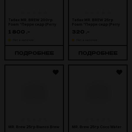
Табак MR. BREW 200гр
Табак MR. BREW 25гр
Foam "Перри сидр (Perry
Foam "Перри сидр (Perry
Cider)"
Cider)"
1 800
.-
320
.-
Нет в наличии
Нет в наличии
ПОДРОБНЕЕ
ПОДРОБНЕЕ
MR. Brew 25гр Bianco Brew
MR. Brew 25гр Coco Water