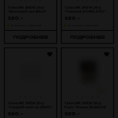
Табак MR. BREW 25гр
Табак MR. BREW 25гр
"Молочный чай (MILKY
"Помелав (POMELOVE)"
TEA)"
320
.-
320
.-
В наличии в 1 магазине
В наличии в 1 магазине
ПОДРОБНЕЕ
ПОДРОБНЕЕ
Табак MR. BREW 25гр
Табак MR. BREW 25гр
"Сладкий напиток (SWEET
Foam "Бланш (BLANCHE
DRINK)"
DE BREW)"
320
.-
320
.-