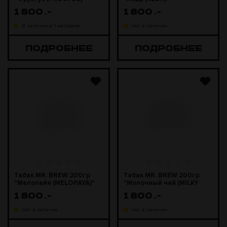
1 800
.-
1 800
.-
В наличии в 1 магазине
Нет в наличии
ПОДРОБНЕЕ
ПОДРОБНЕЕ
Табак MR. BREW 200гр
Табак MR. BREW 200гр
"Мелопайя (MELOPAYA)"
"Молочный чай (MILKY
TEA)"
1 800
.-
1 800
.-
Нет в наличии
Нет в наличии