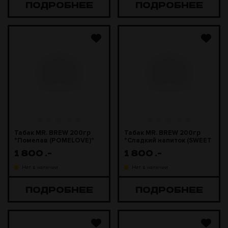
ПОДРОБНЕЕ
ПОДРОБНЕЕ
Табак MR. BREW 200гр
Табак MR. BREW 200гр
"Помелав (POMELOVE)"
"Сладкий напиток (SWEET
DRINK)"
1 800
.-
1 800
.-
Нет в наличии
Нет в наличии
ПОДРОБНЕЕ
ПОДРОБНЕЕ