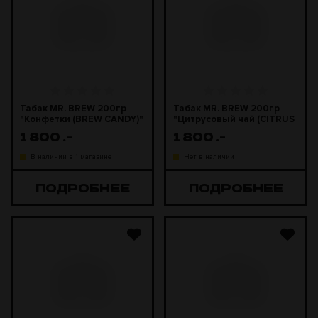
Табак MR. BREW 200гр
Табак MR. BREW 200гр
"Конфетки (BREW CANDY)"
"Цитрусовый чай (CITRUS
TEA)"
1 800
.-
1 800
.-
В наличии в 1 магазине
Нет в наличии
ПОДРОБНЕЕ
ПОДРОБНЕЕ