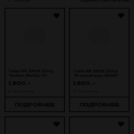
Фильтры
ОЦЕНКА ПОКУПАТЕЛЕЙ
Табак MR. BREW 200гр
Табак MR. BREW 200гр
"Байкал (BAIKAL OF
"Ягодный морс (BERRY
BREW)"
BREW)"
1 800
.-
1 800
.-
Нет в наличии
Нет в наличии
ПОДРОБНЕЕ
ПОДРОБНЕЕ