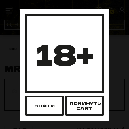
0
0
18+
Главная
Табак для кальяна
Mr Brew
MR BREW
Mr Brew 200
Mr Brew 25
грамм
грамм
19 товаров
23 товара
ПОКИНУТЬ
ВОЙТИ
САЙТ