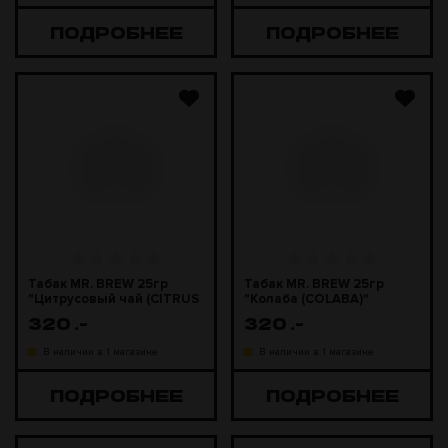
ПОДРОБНЕЕ
ПОДРОБНЕЕ
Табак MR. BREW 25гр
Табак MR. BREW 25гр
"Цитрусовый чай (CITRUS
"Колаба (COLABA)"
TEA)"
320
.-
320
.-
В наличии в 1 магазине
В наличии в 1 магазине
ПОДРОБНЕЕ
ПОДРОБНЕЕ