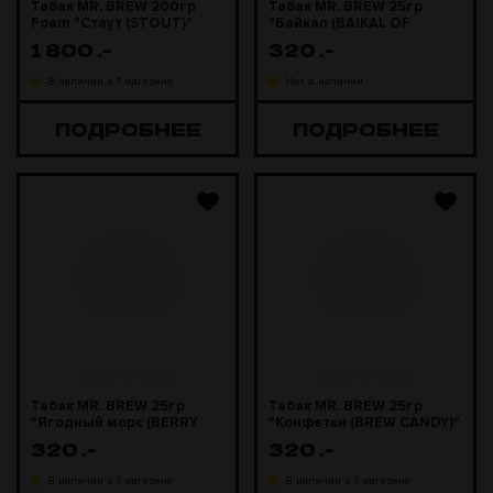
Табак MR. BREW 200гр
Табак MR. BREW 25гр
Foam "Стаут (STOUT)"
"Байкал (BAIKAL OF
BREW)"
1 800
.-
320
.-
В наличии в 1 магазине
Нет в наличии
ПОДРОБНЕЕ
ПОДРОБНЕЕ
Табак MR. BREW 25гр
Табак MR. BREW 25гр
"Ягодный морс (BERRY
"Конфетки (BREW CANDY)"
BREW)"
320
.-
320
.-
В наличии в 1 магазине
В наличии в 1 магазине