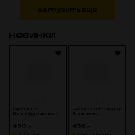
ЗАГРУЗИТЬ ЕЩЕ
НОВИНКИ
Сарма 40гр
САРМА 360 Легкая 40гр
С
Мультифруктовый сок
Лимончелло
2
430
.-
430
.-
1
Нет в наличии
В наличии в 1 магазине