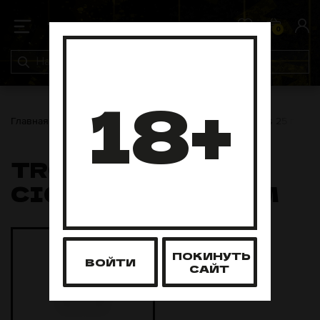
0
0
18+
Главная
Табак для кальяна
Trofimoffs
Trofimoffs 25 грамм
TROFIMOFFS
CIGARRO 25 ГРАММ
ПОКИНУТЬ
ВОЙТИ
САЙТ