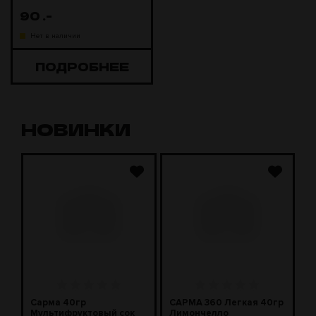
90
.-
Нет в наличии
ПОДРОБНЕЕ
НОВИНКИ
Сарма 40гр
САРМА 360 Легкая 40гр
С
Мультифруктовый сок
Лимончелло
2