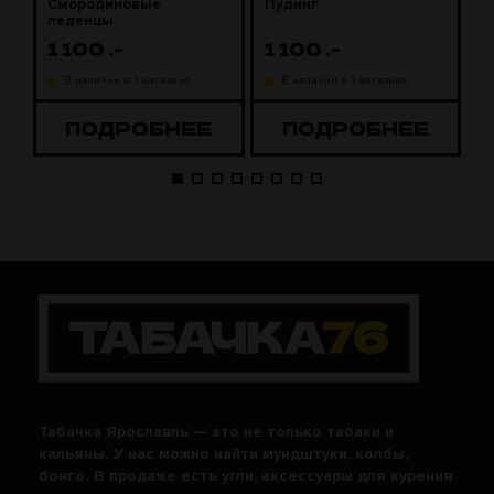
Смородиновые
Пудинг
М
леденцы
1 100
.-
1 100
.-
1
В наличии в 1 магазине
В наличии в 1 магазине
ПОДРОБНЕЕ
ПОДРОБНЕЕ
Табачка Ярославль — это не только табаки и
кальяны. У нас можно найти мундштуки, колбы,
бонго. В продаже есть угли, аксессуары для курения