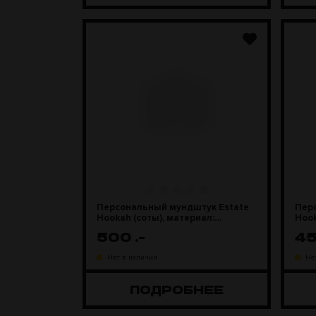
Персональный мундштук Estate
Пер
Hookah (соты), материал:
Hook
эпоксидная смола
смо
500
.-
4
Нет в наличии
Не
ПОДРОБНЕЕ