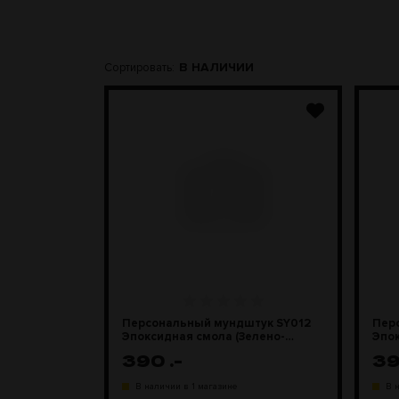
В НАЛИЧИИ
Сортировать:
Персональный мундштук SY012
Пер
Эпоксидная смола (Зелено-
Эпо
сиреневый)
(Раз
390
.-
3
В наличии в 1 магазине
В 