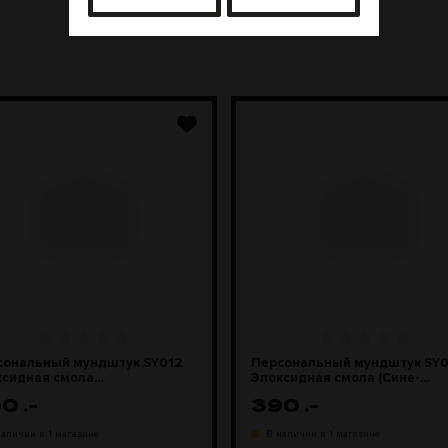
сональный мундштук SY012
Персональный мундштук SY0
ксидная смола
Эпоксидная смола (Сине-
ноцветный)
зеленый)
90
.-
390
.-
наличии в 1 магазине
В наличии в 1 магазине