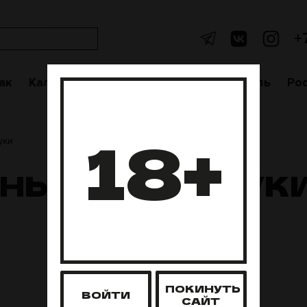
+
ак
Кальяны
Аксессуары
Чаши
Уголь
Po
18+
уки
НЫЕ МУНДШТУК
ПОКИНУТЬ
ВОЙТИ
САЙТ