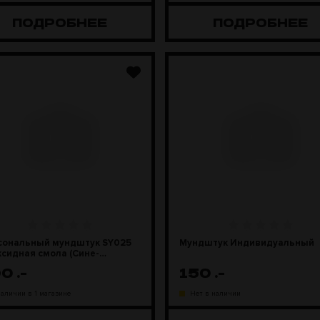
ПОДРОБНЕЕ
ПОДРОБНЕЕ
сональный мундштук SY025
Мундштук Индивидуальный
сидная смола (Сине-
еный)
90
.-
150
.-
наличии в 1 магазине
Нет в наличии