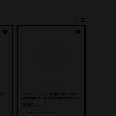
12
Персональный мундштук SY025
Эпоксидная смола (Красно-бело-
синий)
390
.-
В наличии в 1 магазине