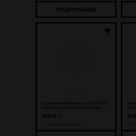
ПОДРОБНЕЕ
Персональный мундштук SY025
Пер
Эпоксидная смола (Салатово-
Эпок
сиреневый)
зел
390
.-
3
В наличии в 1 магазине
В 