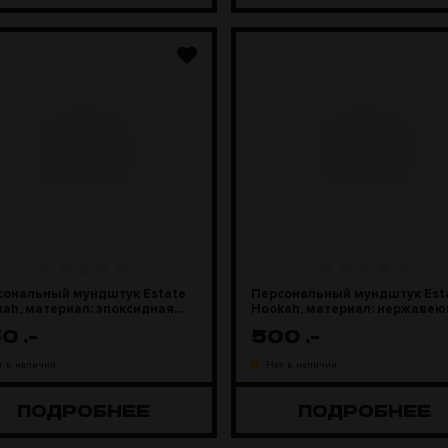
сональный мундштук Estate
Персональный мундштук Est
ah, материал: эпоксидная
Hookah, материал: нержаве
ла
сталь
50
.-
500
.-
т в наличии
Нет в наличии
ПОДРОБНЕЕ
ПОДРОБНЕЕ