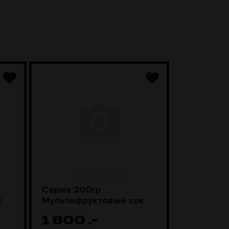
Сарма 200гр
Sebero Cl
к
Мультифруктовый сок
Смороди
леденцы
1 800
.-
1 100