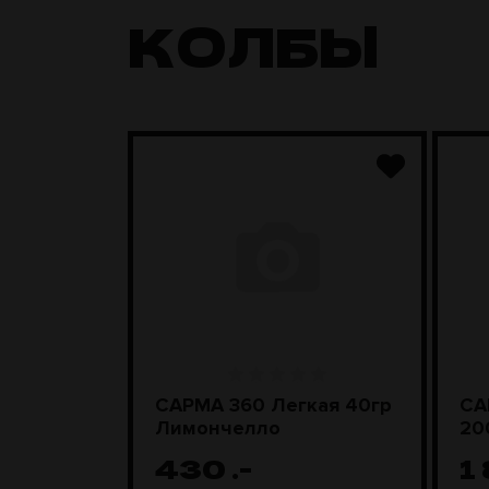
КОЛБЫ
ара
САРМА 360 Легкая 40гр
СА
D Steel
Лимончелло
20
430
.-
1