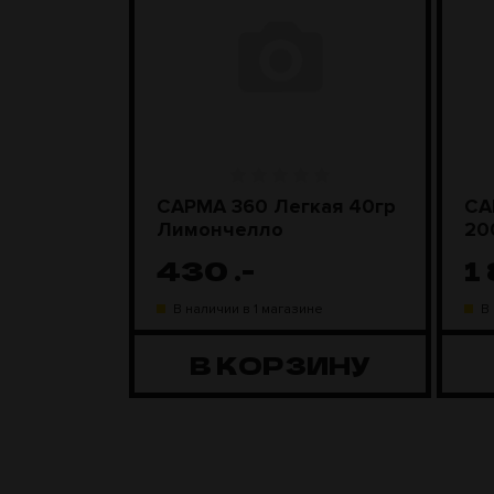
ара
САРМА 360 Легкая 40гр
СА
D Steel
Лимончелло
20
430
.-
1
ине
В наличии в 1 магазине
В
ЗИНУ
В КОРЗИНУ