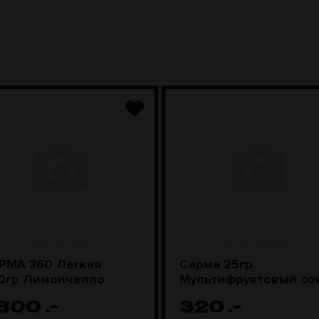
РМА 360 Легкая
Сарма 25гр
0гр Лимончелло
Мультифруктовый со
 800
.-
320
.-