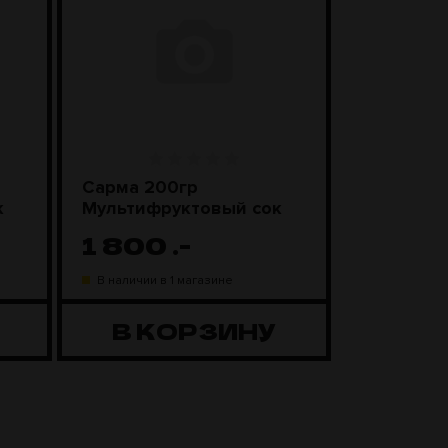
Сарма 200гр
Sebero Cl
к
Мультифруктовый сок
Смороди
леденцы
1 800
.-
1 100
В наличии в 1 магазине
В наличии в
В КОРЗИНУ
В К