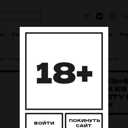
+
ак
Кальяны
Аксессуары
Чаши
Уголь
Po
18+
уки
Персональный мундштук ES Rick&Morty Белый мундштук
ПЕРСОНАЛЬН
МУНДШТУК ES
RICK&MORTY
МУНДШТУК
ПОКИНУТЬ
Нет в наличии
ВОЙТИ
САЙТ