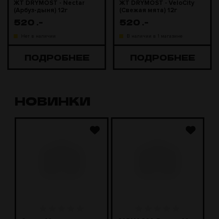
ЖТ DRYMOST - Nectar
ЖТ DRYMOST - VeloCity
(Арбуз-дыня) 12г
(Свежая мята) 12г
520
.-
520
.-
Нет в наличии
В наличии в 1 магазине
ПОДРОБНЕЕ
ПОДРОБНЕЕ
НОВИНКИ