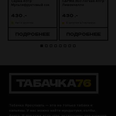
Сарма 40гр
САРМА 360 Легкая 40гр
С
Мультифруктовый сок
Лимончелло
2
430
.-
430
.-
1
Нет в наличии
В наличии в 1 магазине
ПОДРОБНЕЕ
ПОДРОБНЕЕ
Табачка Ярославль — это не только табаки и
кальяны. У нас можно найти мундштуки, колбы,
бонго. В продаже есть угли, аксессуары для курения