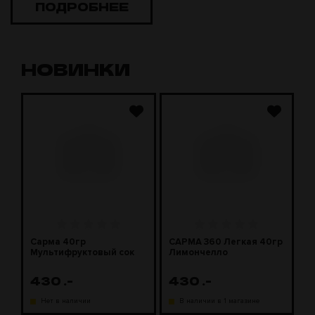
ПОДРОБНЕЕ
НОВИНКИ
Сарма 40гр
САРМА 360 Легкая 40гр
С
Мультифруктовый сок
Лимончелло
2
430
.-
430
.-
1
Нет в наличии
В наличии в 1 магазине