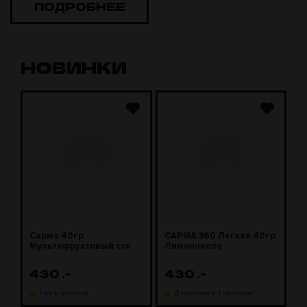
ПОДРОБНЕЕ
НОВИНКИ
Сарма 40гр
САРМА 360 Легкая 40гр
С
Мультифруктовый сок
Лимончелло
2
430
.-
430
.-
1
Нет в наличии
В наличии в 1 магазине