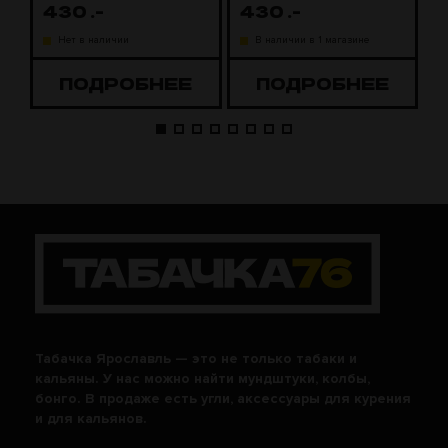
430
.-
430
.-
1
Нет в наличии
В наличии в 1 магазине
ПОДРОБНЕЕ
ПОДРОБНЕЕ
Табачка Ярославль — это не только табаки и
кальяны. У нас можно найти мундштуки, колбы,
бонго. В продаже есть угли, аксессуары для курения
и для кальянов.