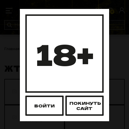
0
0
18+
Главная
ЖТ
ЖТ
OSTBERG
DRYMOST
4 товара
14 товаров
ПОКИНУТЬ
ВОЙТИ
САЙТ
STELS
Fedrs
6 товаров
7 товаров