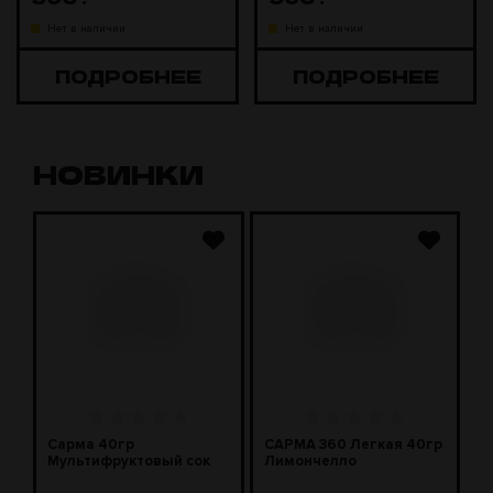
Нет в наличии
Нет в наличии
ПОДРОБНЕЕ
ПОДРОБНЕЕ
НОВИНКИ
Сарма 40гр
САРМА 360 Легкая 40гр
С
Мультифруктовый сок
Лимончелло
2