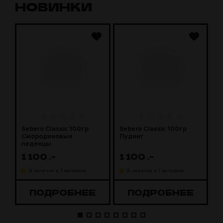
НОВИНКИ
Sebero Classic 100гр
Sebero Classic 100гр
S
Смородиновые
Пудинг
М
леденцы
1 100
.-
1 100
.-
1
В наличии в 1 магазине
В наличии в 1 магазине
ПОДРОБНЕЕ
ПОДРОБНЕЕ