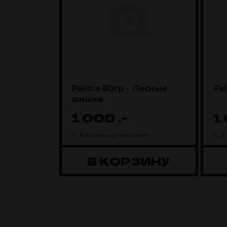
nyx)
Palitra 80гр - Лесные
Pal
шишки
1 000
.-
1
ине
В наличии в 1 магазине
В
ЗИНУ
В КОРЗИНУ