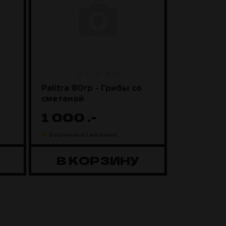
Palitra 80гр - Грибы со
Чаша Kong
сметаной
Black
1 000
.-
1 98
В наличии в 1 магазине
В наличии в
В КОРЗИНУ
В К