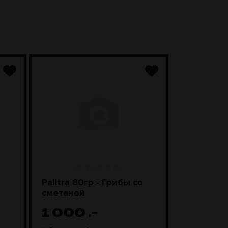
Palitra 80гр - Грибы со
Чаша Kong
сметаной
Black
1 000
.-
1 98