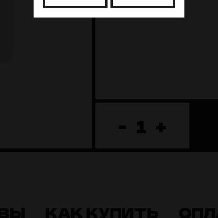
-
+
ВЫ
КАК КУПИТЬ
ОПЛ