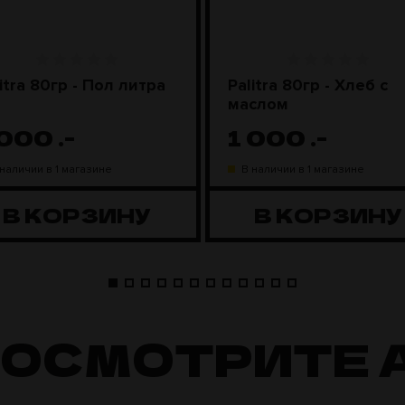
itra 80гр - Пол литра
Palitra 80гр - Хлеб с
маслом
 000
.-
1 000
.-
 наличии в 1 магазине
В наличии в 1 магазине
В КОРЗИНУ
В КОРЗИНУ
ПОСМОТРИТЕ 