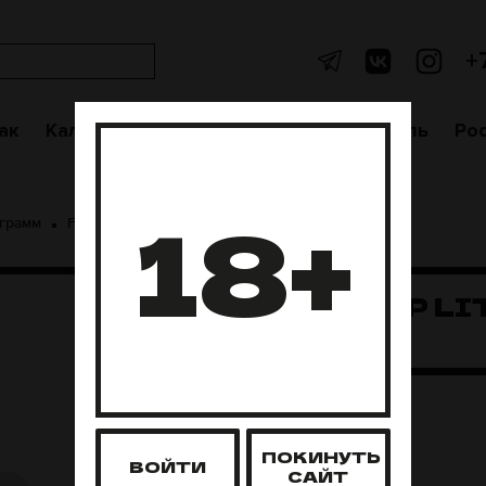
+
ак
Кальяны
Аксессуары
Чаши
Уголь
Po
18+
 грамм
FAKE 40гр Little Big
FAKE 40ГР LI
BIG
Нет в наличии
ПОКИНУТЬ
ВОЙТИ
САЙТ