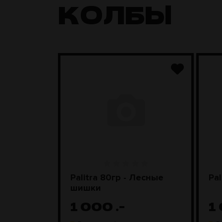
КОЛБЫ
nyx)
Palitra 80гр - Лесные
Pal
шишки
1 000
.-
1