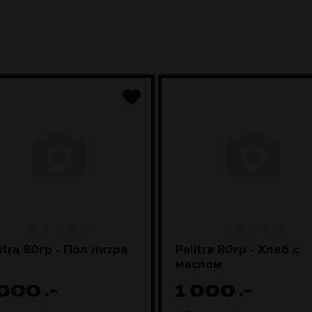
itra 80гр - Пол литра
Palitra 80гр - Хлеб с
маслом
 000
.-
1 000
.-