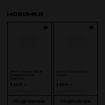
НОВИНКИ
Sebero Classic 100гр
Sebero Classic 100гр
S
Смородиновые
Пудинг
М
леденцы
1 100
.-
1 100
.-
1
В наличии в 1 магазине
В наличии в 1 магазине
ПОДРОБНЕЕ
ПОДРОБНЕЕ