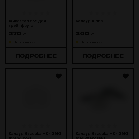
Фиксатор ESS для
Калауд Alpha
грейпфрута
270
.-
300
.-
Нет в наличии
Нет в наличии
ПОДРОБНЕЕ
ПОДРОБНЕЕ
Калауд Bazooka HK - GMG
Калауд Bazooka HK - GMG
(brаnd box)
(без упаковки)