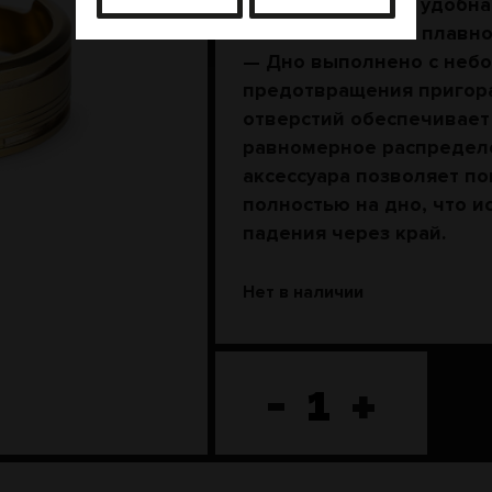
Толстые стенки и удобн
позволяют более плавно
— Дно выполнено с небо
предотвращения пригор
отверстий обеспечивает
равномерное распределе
аксессуара позволяет по
полностью на дно, что и
падения через край.
Нет в наличии
-
+