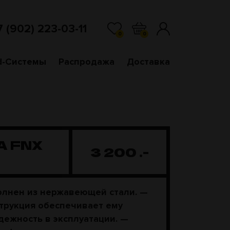
7 (902) 223-03-11
0
0
d-Системы
Распродажа
Доставка
A FNX
3 200
.-
лнен из нержавеющей стали. —
трукция обеспечивает ему
дежность в эксплуатации. —