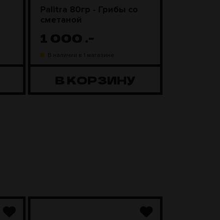
Palitra 80гр - Грибы со
Чаша Kong
сметаной
Black
1 000
.-
1 98
В наличии в 1 магазине
В наличии в
В КОРЗИНУ
В К