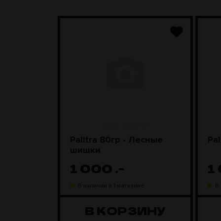
nyx)
Palitra 80гр - Лесные
Pal
шишки
1 000
.-
1
ине
В наличии в 1 магазине
В
ЗИНУ
В КОРЗИНУ