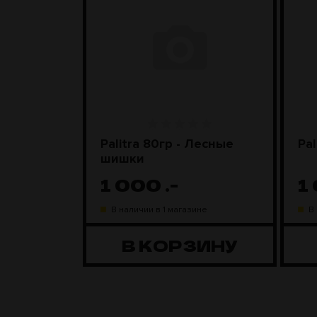
nyx)
Palitra 80гр - Лесные
Pal
шишки
1 000
.-
1
ине
В наличии в 1 магазине
В
ЗИНУ
В КОРЗИНУ