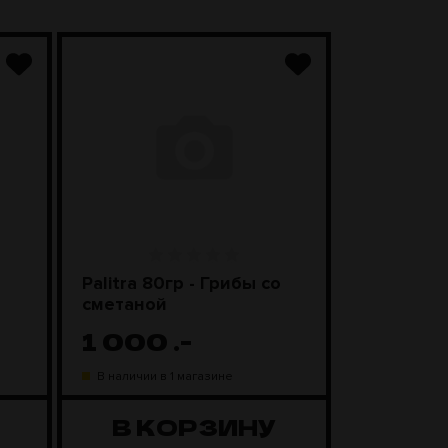
Palitra 80гр - Грибы со
Чаша Kong
сметаной
Black
1 000
.-
1 98
В наличии в 1 магазине
В наличии в
В КОРЗИНУ
В К