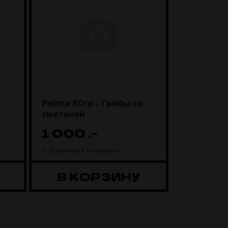
Palitra 80гр - Грибы со
Чаша Kong
сметаной
Black
1 000
.-
1 98
В наличии в 1 магазине
В наличии в
В КОРЗИНУ
В К