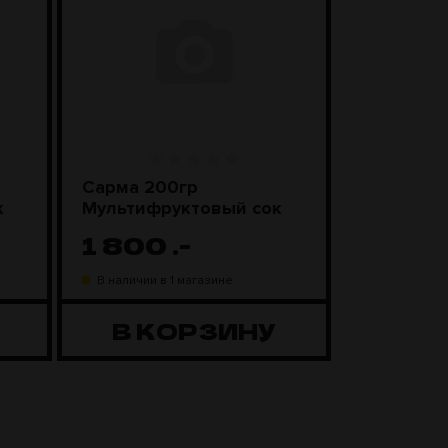
Сарма 200гр
Sebero Cl
к
Мультифруктовый сок
Смороди
леденцы
1 800
.-
1 100
В наличии в 1 магазине
В наличии в
В КОРЗИНУ
В К