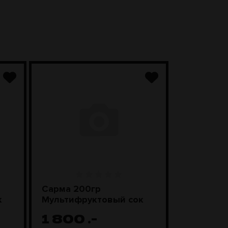
Сарма 200гр
Sebero Cl
к
Мультифруктовый сок
Смороди
леденцы
1 800
.-
1 100