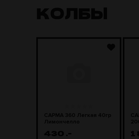
КОЛБЫ
ара
САРМА 360 Легкая 40гр
СА
D Steel
Лимончелло
20
430
.-
1