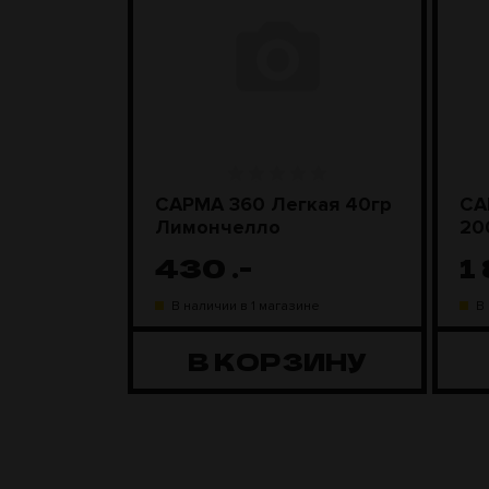
ара
САРМА 360 Легкая 40гр
СА
D Steel
Лимончелло
20
430
.-
1
ине
В наличии в 1 магазине
В
ЗИНУ
В КОРЗИНУ