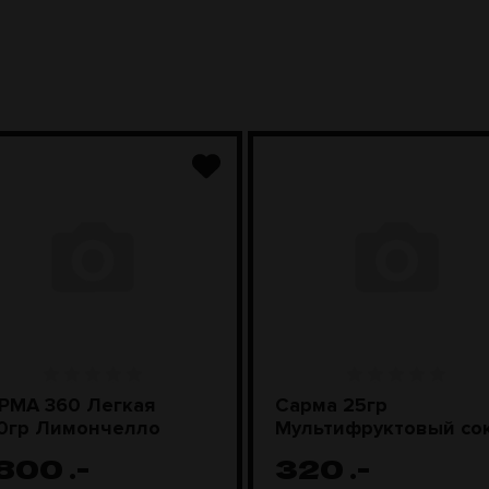
РМА 360 Легкая
Сарма 25гр
0гр Лимончелло
Мультифруктовый со
 800
.-
320
.-