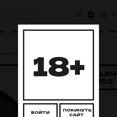
+
ак
Кальяны
Аксессуары
Чаши
Уголь
Po
18+
PHA HOOKAH №13
БЛЮДЦЕ ALPH
HOOKAH №13
Нет в наличии
ПОКИНУТЬ
ВОЙТИ
САЙТ