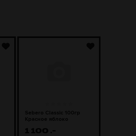
Sebero Classic 100гр
SEBERO Bl
Красное яблоко
Лимонны
1 100
.-
1 20