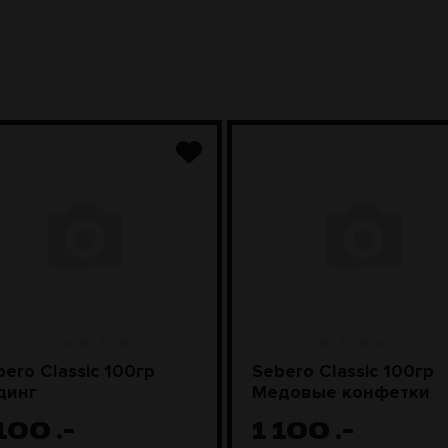
bero Classic 100гр
Sebero Classic 100гр
динг
Медовые конфетки
 100
.-
1 100
.-