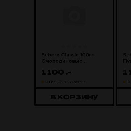
Грибы со
Sebero Classic 100гр
Se
Смородиновые
Пу
леденцы
1 100
.-
1
ине
В наличии в 1 магазине
В
ЗИНУ
В КОРЗИНУ