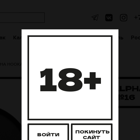
+
ак
Кальяны
Аксессуары
Чаши
Уголь
Po
18+
PHA HOOKAH №16
БЛЮДЦЕ ALPH
HOOKAH №16
Нет в наличии
ПОКИНУТЬ
ВОЙТИ
САЙТ