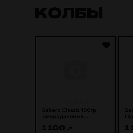
КОЛБЫ
Грибы со
Sebero Classic 100гр
Se
Смородиновые
Пу
леденцы
1 100
.-
1