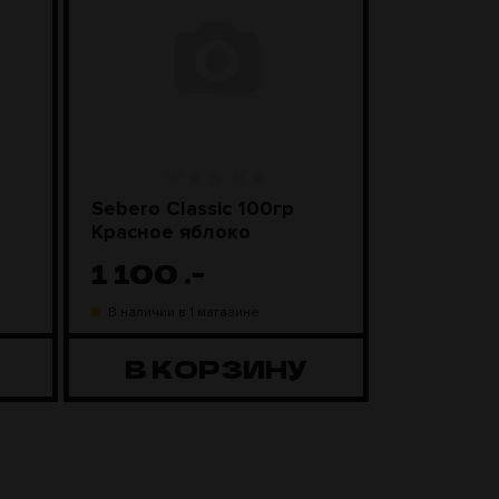
Sebero Classic 100гр
SEBERO Bl
Красное яблоко
Лимонны
1 100
.-
1 20
В наличии в 1 магазине
В наличии в
В КОРЗИНУ
В К