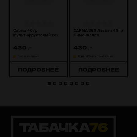
Сарма 40гр
САРМА 360 Легкая 40гр
С
Мультифруктовый сок
Лимончелло
2
430
.-
430
.-
1
Нет в наличии
В наличии в 1 магазине
ПОДРОБНЕЕ
ПОДРОБНЕЕ