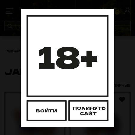
0
0
18+
Главная
Чаши
Japona Hookah
JAPONA HOOKAH
НОВЫЕ И ПОПУЛЯРНЫЕ
ПОКИНУТЬ
ВОЙТИ
САЙТ