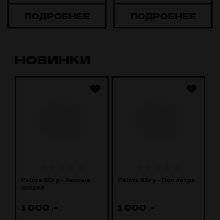
ПОДРОБНЕЕ
ПОДРОБНЕЕ
НОВИНКИ
J
Palitra 80гр - Лесные
Palitra 80гр - Пол литра
P
шишки
м
1 000
.-
1 000
.-