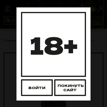
0
0
18+
Главная
Чаши
Разные
Чаша КМТМ - Турка (Вкусно)
ПОКИНУТЬ
ВОЙТИ
САЙТ