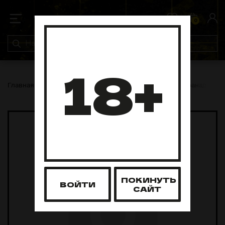
0
0
18+
Главная
Чаши
Tantra
Чаша Tantra Убивашка (Гранада)
ПОКИНУТЬ
ВОЙТИ
САЙТ