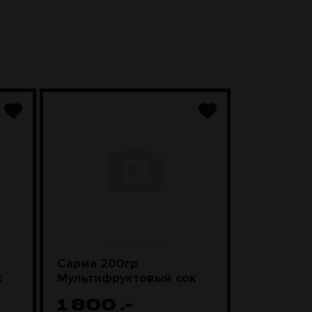
Сарма 200гр
Sebero Cl
к
Мультифруктовый сок
Смороди
леденцы
1 800
.-
1 100