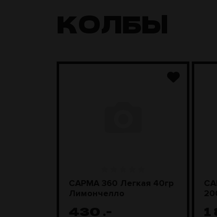
КОЛБЫ
ара
САРМА 360 Легкая 40гр
СА
D Steel
Лимончелло
20
430
.-
1