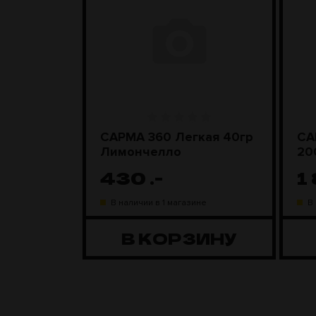
ара
САРМА 360 Легкая 40гр
СА
D Steel
Лимончелло
20
430
.-
1
ине
В наличии в 1 магазине
В
ЗИНУ
В КОРЗИНУ