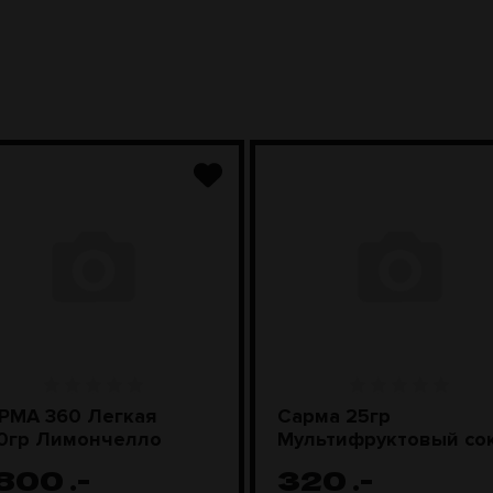
РМА 360 Легкая
Сарма 25гр
0гр Лимончелло
Мультифруктовый со
 800
.-
320
.-