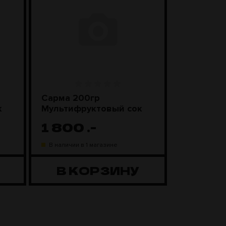
Сарма 200гр
Sebero Cl
к
Мультифруктовый сок
Смороди
леденцы
1 800
.-
1 100
В наличии в 1 магазине
В наличии в
В КОРЗИНУ
В К