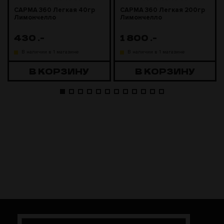
САРМА 360 Легкая 40гр
САРМА 360 Легкая 200гр
Лимончелло
Лимончелло
430
.-
1 800
.-
В наличии в 1 магазине
В наличии в 1 магазине
В КОРЗИНУ
В КОРЗИНУ