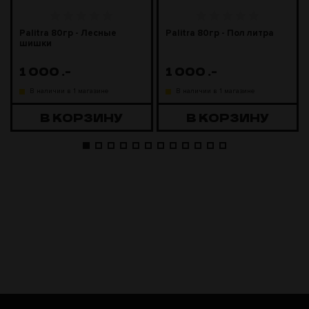
Palitra 80гр - Лесные
Palitra 80гр - Пол литра
шишки
1 000
.-
1 000
.-
В наличии в 1 магазине
В наличии в 1 магазине
В КОРЗИНУ
В КОРЗИНУ