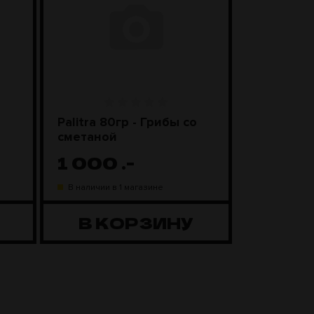
Palitra 80гр - Грибы со
Чаша Kong
сметаной
Black
1 000
.-
1 98
В наличии в 1 магазине
В наличии в
В КОРЗИНУ
В К