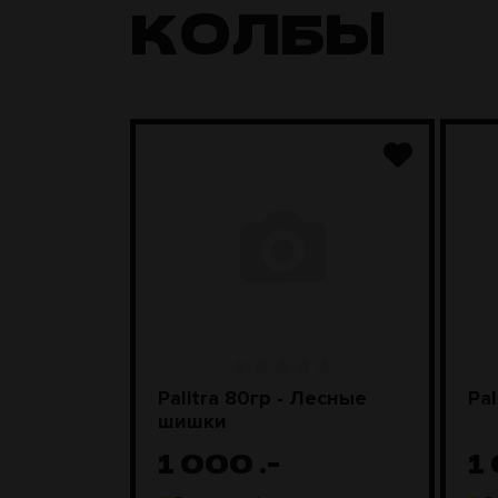
КОЛБЫ
nyx)
Palitra 80гр - Лесные
Pal
шишки
1 000
.-
1