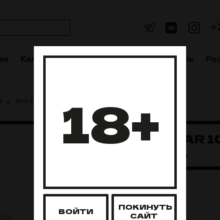
+
ак
Кальяны
Аксессуары
Чаши
Уголь
Po
18+
r
Jent Cigar 100 грамм
Jent Cigar 100гр - Ромашка
JENT CIGAR 1
РОМАШКА
Нет в наличии
ПОКИНУТЬ
ВОЙТИ
САЙТ