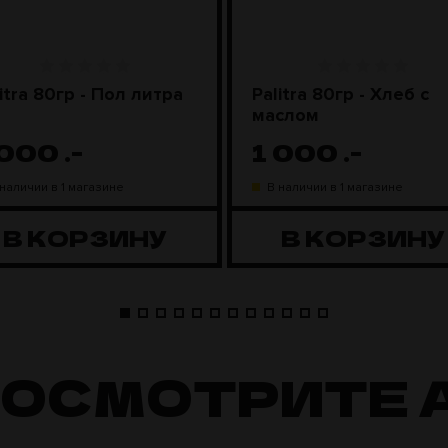
itra 80гр - Пол литра
Palitra 80гр - Хлеб с
маслом
 000
.-
1 000
.-
 наличии в 1 магазине
В наличии в 1 магазине
В КОРЗИНУ
В КОРЗИНУ
ПОСМОТРИТЕ 