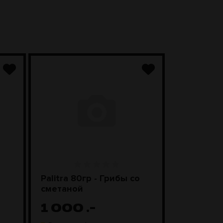
Palitra 80гр - Грибы со
Чаша Kong
сметаной
Black
1 000
.-
1 98