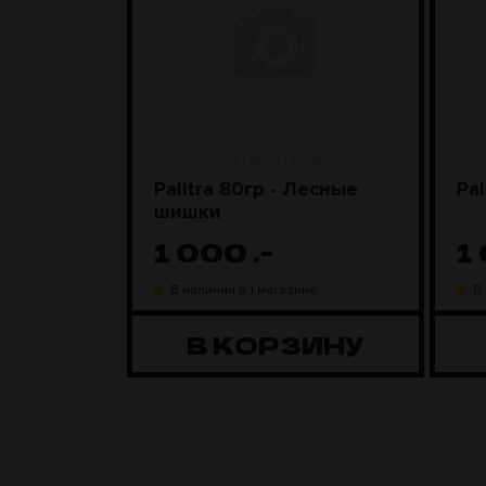
nyx)
Palitra 80гр - Лесные
Pal
шишки
1 000
.-
1
ине
В наличии в 1 магазине
В
ЗИНУ
В КОРЗИНУ