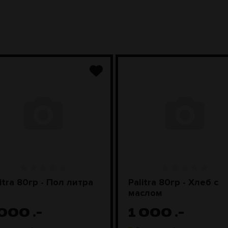
itra 80гр - Пол литра
Palitra 80гр - Хлеб с
маслом
 000
.-
1 000
.-