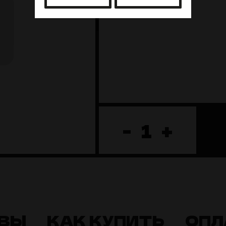
-
+
ВЫ
КАК КУПИТЬ
ОПЛ