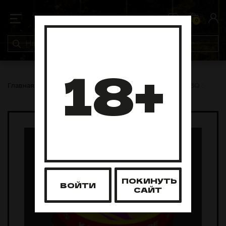
0
0
18+
Главная
Распродажа
Kaleidoscope hookah 50гр BBQ Sauce
ПОКИНУТЬ
ВОЙТИ
САЙТ