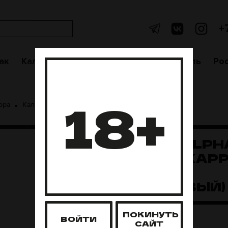
+
ак
Кальяны
Аксессуары
Чаши
Уголь
Po
18+
ppa
Кальян Alpha Hookah Kappa - Florida (бирюзовый)
КАЛЬЯН ALPH
HOOKAH KAPP
FLORIDA
(БИРЮЗОВЫЙ)
ПОКИНУТЬ
Нет в наличии
ВОЙТИ
САЙТ