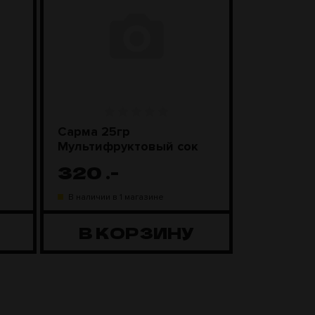
Сарма 25гр
Сарма 20
Мультифруктовый сок
Мультифр
320
.-
0
.-
В наличии в 1 магазине
В наличии в
В КОРЗИНУ
В К