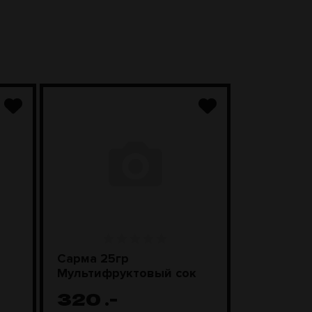
Сарма 25гр
Сарма 20
Мультифруктовый сок
Мультифр
320
.-
0
.-