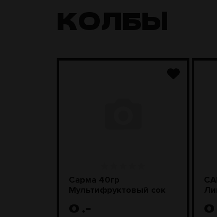
КОЛБЫ
00гр Бабл
Сарма 40гр
СА
Мультифруктовый сок
Ли
0
.-
0