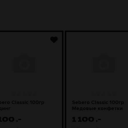
bero Classic 100гр
Sebero Classic 100гр
динг
Медовые конфетки
 100
.-
1 100
.-