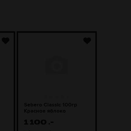
Sebero Classic 100гр
SEBERO Bl
Красное яблоко
Лимонны
1 100
.-
1 20