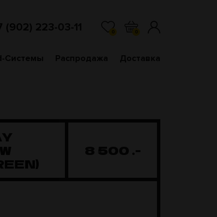
7 (902) 223-03-11
0
0
d-Системы
Распродажа
Доставка
AY
OW
8 500
.-
REEN)