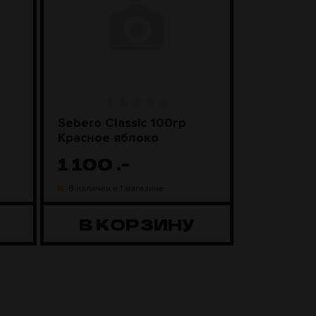
Sebero Classic 100гр
SEBERO Bl
Красное яблоко
Лимонны
1 100
.-
1 20
В наличии в 1 магазине
В наличии в
В КОРЗИНУ
В К