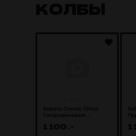
КОЛБЫ
Грибы со
Sebero Classic 100гр
Se
Смородиновые
Пу
леденцы
1 100
.-
1