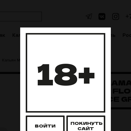
+
ак
Кальяны
Аксессуары
Чаши
Уголь
Po
18+
Кальян Mamay Customs Flow (Blue/Race Green)
КАЛЬЯН MAM
CUSTOMS FL
(BLUE/RACE G
Нет в наличии
ПОКИНУТЬ
ВОЙТИ
САЙТ