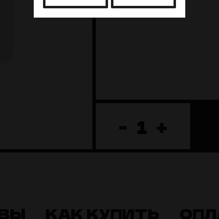
-
+
ВЫ
КАК КУПИТЬ
ОПЛ