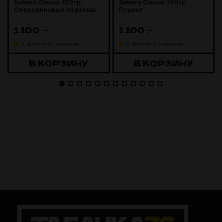
Sebero Classic 100гр
Sebero Classic 100гр
Смородиновые леденцы
Пудинг
1 100
.-
1 100
.-
В наличии в 1 магазине
В наличии в 1 магазине
В КОРЗИНУ
В КОРЗИНУ