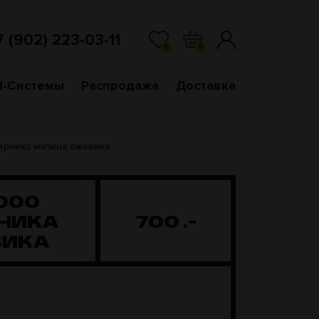
7 (902) 223-03-11
0
0
d-Системы
Распродажа
Доставка
Черника малина ежевика
000
РНИКА
700
.-
ВИКА