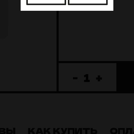
-
+
ВЫ
КАК КУПИТЬ
ОПЛ