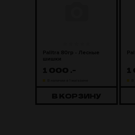
nyx)
Palitra 80гр - Лесные
Pal
шишки
1 000
.-
1
ине
В наличии в 1 магазине
В
ЗИНУ
В КОРЗИНУ