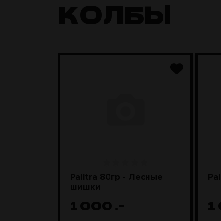
КОЛБЫ
nyx)
Palitra 80гр - Лесные
Pal
шишки
1 000
.-
1