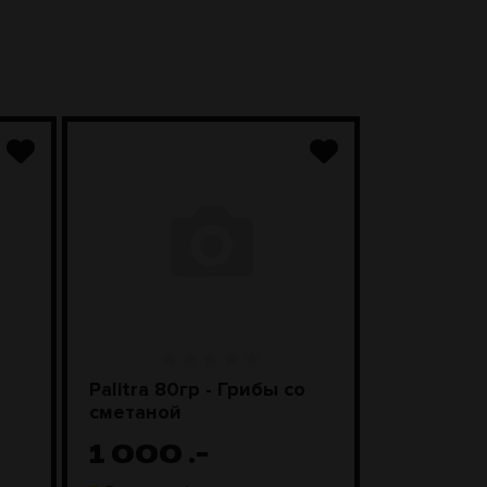
Palitra 80гр - Грибы со
Чаша Kong
сметаной
Black
1 000
.-
1 98