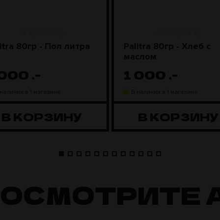
itra 80гр - Пол литра
Palitra 80гр - Хлеб с
маслом
 000
.-
1 000
.-
 наличии в 1 магазине
В наличии в 1 магазине
В КОРЗИНУ
В КОРЗИНУ
ПОСМОТРИТЕ 