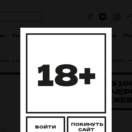
+
ак
Кальяны
Аксессуары
Чаши
Уголь
Po
18+
стемы
Kpekpe
Kpekpe PS10000
Kpekpe PS 10000 Mr.Blue - 
KPEKPE PS 10
MR.BLUE - ЧЕ
МАЛИНА ЕЖЕ
Нет в наличии
ПОКИНУТЬ
ВОЙТИ
САЙТ