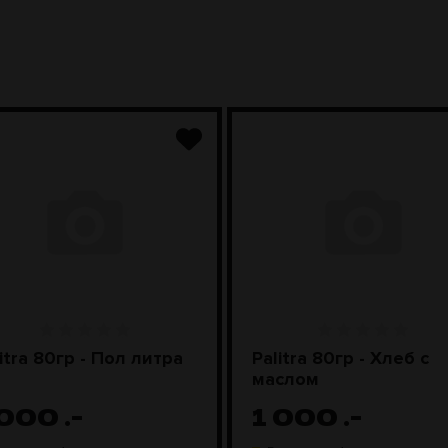
itra 80гр - Пол литра
Palitra 80гр - Хлеб с
маслом
 000
.-
1 000
.-