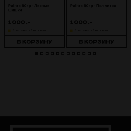
Palitra 80гр - Лесные
Palitra 80гр - Пол литра
шишки
1 000
.-
1 000
.-
В наличии в 1 магазине
В наличии в 1 магазине
В КОРЗИНУ
В КОРЗИНУ